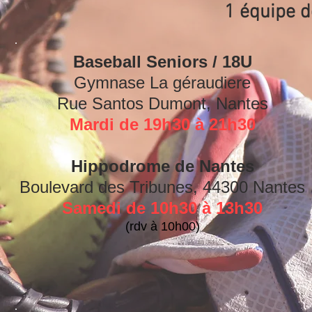
1 équipe d
Baseball Seniors / 18U
Gymnase La géraudiere
Rue Santos Dumont, Nantes
Mardi de 19h30 à 21h30
Hippodrome de Nantes
Boulevard des Tribunes, 44300 Nantes
Samedi de 10h30 à 13h30
(rdv à 10h00)