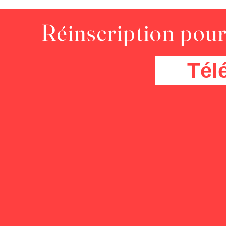
Réinscription pour 
Tél