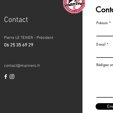
Cont
Contact
Prénom
Pierre LE TEXIER - Président
E-mail
06 25 35 69
29
Rédigez u
contact@mariners.fr
En