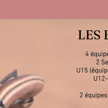
LES 
4 équipe
2 Se
U15 (équipe
U12-
2 équipes 