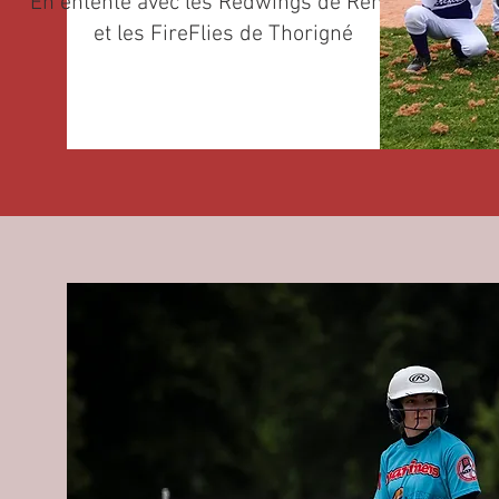
En entente avec les Redwings de Rennes
et les FireFlies de Thorigné